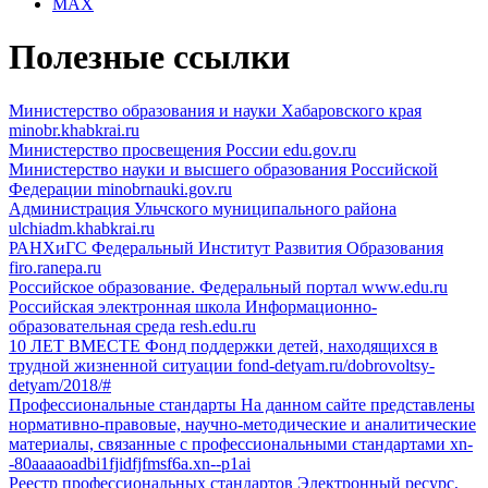
MAX
Полезные ссылки
Министерство образования и науки Хабаровского края
minobr.khabkrai.ru
Министерство просвещения России
edu.gov.ru
Министерство науки и высшего образования Российской
Федерации
minobrnauki.gov.ru
Администрация Ульчского муниципального района
ulchiadm.khabkrai.ru
РАНХиГС
Федеральный Институт Развития Образования
firo.ranepa.ru
Российское образование. Федеральный портал
www.edu.ru
Российская электронная школа
Информационно-
образовательная среда
resh.edu.ru
10 ЛЕТ ВМЕСТЕ Фонд поддержки детей,
находящихся в
трудной жизненной ситуации
fond-detyam.ru/dobrovoltsy-
detyam/2018/#
Профессиональные стандарты
На данном сайте представлены
нормативно-правовые, научно-методические и аналитические
материалы, связанные с профессиональными стандартами
xn-
-80aaaaoadbi1fjidfjfmsf6a.xn--p1ai
Реестр профессиональных стандартов
Электронный ресурс,