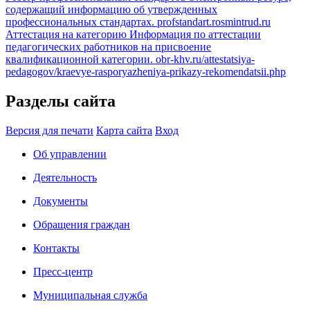
содержащий информацию об утвержденных
профессиональных стандартах.
profstandart.rosmintrud.ru
Аттестация на категорию
Информация по аттестации
педагогических работников на присвоение
квалификационной категории.
obr-khv.ru/attestatsiya-
pedagogov/kraevye-rasporyazheniya-prikazy-rekomendatsii.php
Разделы сайта
Версия для печати
Карта сайта
Вход
Об управлении
Деятельность
Документы
Обращения граждан
Контакты
Пресс-центр
Муниципальная служба