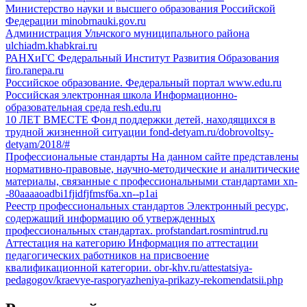
Министерство науки и высшего образования Российской
Федерации
minobrnauki.gov.ru
Администрация Ульчского муниципального района
ulchiadm.khabkrai.ru
РАНХиГС
Федеральный Институт Развития Образования
firo.ranepa.ru
Российское образование. Федеральный портал
www.edu.ru
Российская электронная школа
Информационно-
образовательная среда
resh.edu.ru
10 ЛЕТ ВМЕСТЕ Фонд поддержки детей,
находящихся в
трудной жизненной ситуации
fond-detyam.ru/dobrovoltsy-
detyam/2018/#
Профессиональные стандарты
На данном сайте представлены
нормативно-правовые, научно-методические и аналитические
материалы, связанные с профессиональными стандартами
xn-
-80aaaaoadbi1fjidfjfmsf6a.xn--p1ai
Реестр профессиональных стандартов
Электронный ресурс,
содержащий информацию об утвержденных
профессиональных стандартах.
profstandart.rosmintrud.ru
Аттестация на категорию
Информация по аттестации
педагогических работников на присвоение
квалификационной категории.
obr-khv.ru/attestatsiya-
pedagogov/kraevye-rasporyazheniya-prikazy-rekomendatsii.php